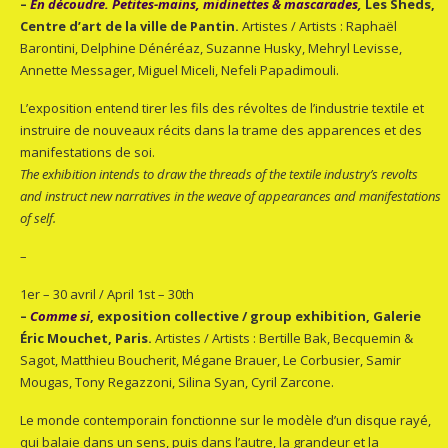
–
En découdre. Petites-mains, midinettes & mascarades
,
Les Sheds,
Centre d’art de la ville de Pantin.
Artistes / Artists : Raphaël
Barontini, Delphine Dénéréaz, Suzanne Husky, Mehryl Levisse,
Annette Messager, Miguel Miceli, Nefeli Papadimouli.
L’exposition entend tirer les fils des révoltes de l’industrie textile et
instruire de nouveaux récits dans la trame des apparences et des
manifestations de soi.
The exhibition intends to draw the threads of the textile industry’s revolts
and instruct new narratives in the weave of appearances and manifestations
of self.
–
1er – 30 avril / April 1st – 30th
–
Comme si
, exposition collective / group exhibition, Galerie
Éric Mouchet, Paris.
Artistes / Artists : Bertille Bak, Becquemin &
Sagot, Matthieu Boucherit, Mégane Brauer, Le Corbusier, Samir
Mougas, Tony Regazzoni, Silina Syan, Cyril Zarcone.
Le monde contemporain fonctionne sur le modèle d’un disque rayé,
qui balaie dans un sens, puis dans l’autre, la grandeur et la