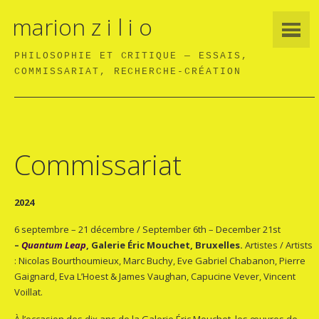
marion z i l i o
PHILOSOPHIE ET CRITIQUE — ESSAIS,
COMMISSARIAT, RECHERCHE-CRÉATION
Commissariat
2024
6 septembre – 21 décembre / September 6th – December 21st
–
Quantum Leap
, Galerie Éric Mouchet, Bruxelles.
Artistes / Artists
: Nicolas Bourthoumieux, Marc Buchy, Eve Gabriel Chabanon, Pierre
Gaignard, Eva L’Hoest & James Vaughan, Capucine Vever, Vincent
Voillat.
À l’occasion des dix ans de la Galerie Éric Mouchet, les œuvres de