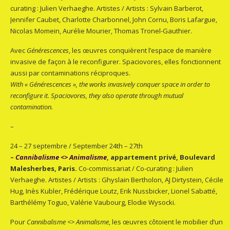
curating : Julien Verhaeghe. Artistes / Artists : Sylvain Barberot,
Jennifer Caubet, Charlotte Charbonnel, John Cornu, Boris Lafargue,
Nicolas Momein, Aurélie Mourier, Thomas Tronel-Gauthier.
Avec
Générescences
, les œuvres conquièrent l’espace de manière
invasive de façon à le reconfigurer. Spaciovores, elles fonctionnent
aussi par contaminations réciproques.
With « Générescences », the works invasively conquer space in order to
reconfigure it. Spaciovores, they also operate through mutual
contamination.
–
24 – 27 septembre / September 24th – 27th
–
Cannibalisme <> Animalisme
, appartement privé, Boulevard
Malesherbes, Paris.
Co-commissariat / Co-curating : Julien
Verhaeghe. Artistes / Artists : Ghyslain Bertholon, AJ Dirtystein, Cécile
Hug, Inès Kubler, Frédérique Loutz, Erik Nussbicker, Lionel Sabatté,
Barthélémy Toguo, Valérie Vaubourg, Elodie Wysocki.
Pour
Cannibalisme <> Animalisme
, les œuvres côtoient le mobilier d’un