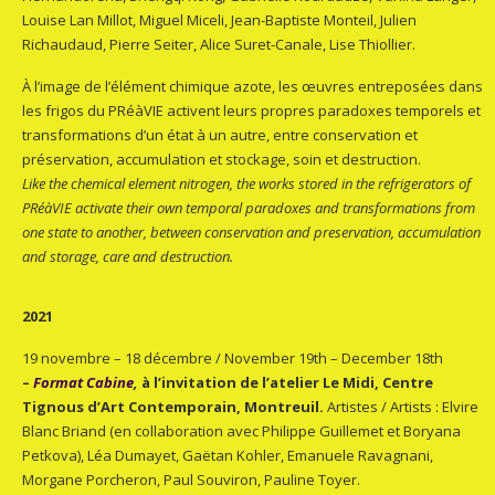
Louise Lan Millot, Miguel Miceli, Jean-Baptiste Monteil, Julien
Richaudaud, Pierre Seiter, Alice Suret-Canale, Lise Thiollier.
À l’image de l’élément chimique azote, les œuvres entreposées dans
les frigos du PRéàVIE activent leurs propres paradoxes temporels et
transformations d’un état à un autre, entre conservation et
préservation, accumulation et stockage, soin et destruction.
Like the chemical element nitrogen, the works stored in the refrigerators of
PRéàVIE activate their own temporal paradoxes and transformations from
one state to another, between conservation and preservation, accumulation
and storage, care and destruction.
2021
19 novembre – 18 décembre / November 19th – December 18th
–
Format Cabine
,
à l’invitation de l’atelier Le Midi, Centre
Tignous d’Art Contemporain, Montreuil.
Artistes / Artists : Elvire
Blanc Briand (en collaboration avec Philippe Guillemet et Boryana
Petkova), Léa Dumayet, Gaëtan Kohler, Emanuele Ravagnani,
Morgane Porcheron, Paul Souviron, Pauline Toyer.