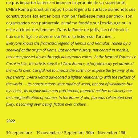
ne pas impacter la terre ni imposer la tyrannie de sa supériorité,
L’Altra Roma prônait un rapport plus léger à la surface du monde, ses
constructions étaient en bois, non par faiblesse mais par choix, son
organisation non patriarcale, ni même fondée sur l’esclavage ou la
mise au banc des femmes. Dans la Rome de jadis, l’on célébrait le
flux sur le figé, le devenir sur l’être, la fiction sur l’archive…
Everyone knows the fratricidal legend of Remus and Romulus, raised by a
she-wolf at the origin of Rome. But another history, not carved in marble,
has been passed down through anonymous voices. At the heart of Espace Le
Carré in Lille, the artists revisit « L’Altra Roma », a forgotten city yet admired
the world over. Careful not to impact the earth nor impose the tyranny of its
superiority, L’Altra Roma advocated a lighter relationship with the surface of
the world — its constructions were made of wood, not out of weakness but
by choice, its organisation non-patriarchal, founded neither on slavery nor
the marginalisation of women. In the Rome of old, flux was celebrated over
fixity, becoming over being, fiction over archive…
2022
30 septembre – 19 novembre / September 30th – November 19th