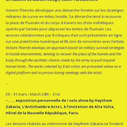
Victoire Thierrée développe une démarche fondée sur les stratégies
militaires de survie en milieu hostile. Sa démarche tend à recouvrer
la place de l’humain et du corps à travers les choix esthétiques
opérés par l’armée pour dépasser les limites de l’humain. Les
œuvres sélectionnées par 8 critiques d’art sont présentées en ligne
sur une plateforme numérique et IRL lors de rencontres avec l’artiste.
Victoire Thierrée develops an approach based on military survival strategies
in hostile environments, tending to recover the place of the human and the
body through the aesthetic choices made by the army to push beyond
human limits. The works selected by 8 art critics are presented online on a
digital platform and in person during meetings with the artist.
–
29 – 31 mars / March 29th – 31st
–
. . .
, exposition personnelle de / solo show by Haythem
Zakaria, L’Antichambre Acte I, à l’invitation de Alta Volta,
Hôtel de la Nouvelle République, Paris.
Les dessins réalisés au métronome de Haythem Zakaria se fondent