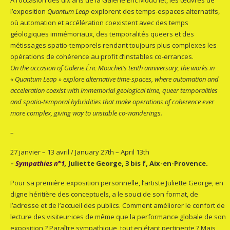
l’exposition
Quantum Leap
explorent des temps-espaces alternatifs,
où automation et accélération coexistent avec des temps
géologiques immémoriaux, des temporalités queers et des
métissages spatio-temporels rendant toujours plus complexes les
opérations de cohérence au profit d’instables co-errances.
On the occasion of Galerie Éric Mouchet’s tenth anniversary, the works in
« Quantum Leap » explore alternative time-spaces, where automation and
acceleration coexist with immemorial geological time, queer temporalities
and spatio-temporal hybridities that make operations of coherence ever
more complex, giving way to unstable co-wanderings.
–
27 janvier – 13 avril / January 27th – April 13th
–
Sympathies n°1
,
Juliette George, 3 bis f, Aix-en-Provence.
Pour sa première exposition personnelle, l’artiste Juliette George, en
digne héritière des conceptuels, a le souci de son format, de
l’adresse et de l’accueil des publics. Comment améliorer le confort de
lecture des visiteur·ices de même que la performance globale de son
exposition ? Paraître sympathique, tout en étant pertinente ? Mais