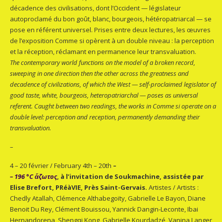
décadence des civilisations, dont l’Occident — législateur
autoproclamé du bon goût, blanc, bourgeois, hétéropatriarcal — se
pose en référent universel. Prises entre deux lectures, les œuvres
de l’exposition Comme si opèrent à un double niveau : la perception
et la réception, réclamant en permanence leur transvaluation.
The contemporary world functions on the model of a broken record,
sweeping in one direction then the other across the greatness and
decadence of civilizations, of which the West — self-proclaimed legislator of
good taste, white, bourgeois, heteropatriarchal — poses as universal
referent. Caught between two readings, the works in Comme si operate on a
double level: perception and reception, permanently demanding their
transvaluation.
–
4 – 20 février / February 4th – 20th
–
– 196 °C ἄζωτος
, à l’invitation de Soukmachine, assistée par
Elise Brefort, PRéàVIE, Près Saint-Gervais.
Artistes / Artists :
Chedly Atallah, Clémence Althabegoïty, Gabrielle Le Bayon, Diane
Benoit Du Rey, Clément Bouissou, Yannick Dangin-Leconte, Ibai
Hernandorena, Shengqi Kong, Gabrielle Kourdadzé, Vanina Langer,