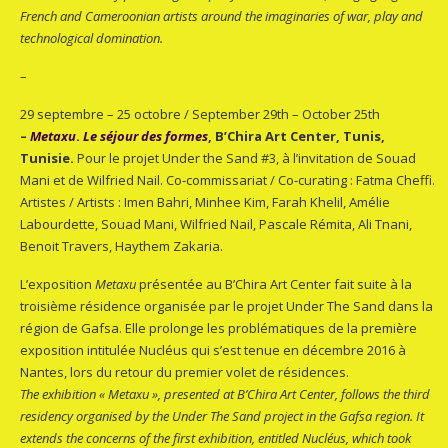
French and Cameroonian artists around the imaginaries of war, play and
technological domination.
–
29 septembre – 25 octobre / September 29th – October 25th
–
Metaxu
.
Le séjour des formes
, B’Chira Art Center, Tunis,
Tunisie.
Pour le projet Under the Sand #3, à l’invitation de Souad
Mani et de Wilfried Nail. Co-commissariat / Co-curating : Fatma Cheffi.
Artistes / Artists : Imen Bahri, Minhee Kim, Farah Khelil, Amélie
Labourdette, Souad Mani, Wilfried Nail, Pascale Rémita, Ali Tnani,
Benoit Travers, Haythem Zakaria.
L’exposition
Metaxu
présentée au B’Chira Art Center fait suite à la
troisième résidence organisée par le projet Under The Sand dans la
région de Gafsa. Elle prolonge les problématiques de la première
exposition intitulée Nucléus qui s’est tenue en décembre 2016 à
Nantes, lors du retour du premier volet de résidences.
The exhibition « Metaxu », presented at B’Chira Art Center, follows the third
residency organised by the Under The Sand project in the Gafsa region. It
extends the concerns of the first exhibition, entitled Nucléus, which took