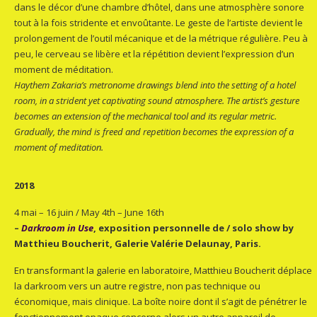
dans le décor d’une chambre d’hôtel, dans une atmosphère sonore
tout à la fois stridente et envoûtante. Le geste de l’artiste devient le
prolongement de l’outil mécanique et de la métrique régulière. Peu à
peu, le cerveau se libère et la répétition devient l’expression d’un
moment de méditation.
Haythem Zakaria’s metronome drawings blend into the setting of a hotel
room, in a strident yet captivating sound atmosphere. The artist’s gesture
becomes an extension of the mechanical tool and its regular metric.
Gradually, the mind is freed and repetition becomes the expression of a
moment of meditation.
2018
4 mai – 16 juin / May 4th – June 16th
–
Darkroom in Use
, exposition personnelle de / solo show by
Matthieu Boucherit, Galerie Valérie Delaunay, Paris.
En transformant la galerie en laboratoire, Matthieu Boucherit déplace
la darkroom vers un autre registre, non pas technique ou
économique, mais clinique. La boîte noire dont il s’agit de pénétrer le
fonctionnement opaque concerne alors un autre appareil de