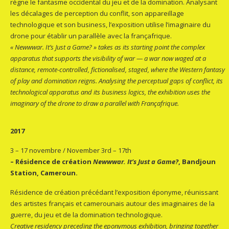
règne le fantasme occidental du jeu et de la domination. Analysant
les décalages de perception du conflit, son appareillage
technologique et son business, l’exposition utilise l’imaginaire du
drone pour établir un parallèle avec la françafrique.
« Newwwar. It’s Just a Game? » takes as its starting point the complex
apparatus that supports the visibility of war — a war now waged at a
distance, remote-controlled, fictionalised, staged, where the Western fantasy
of play and domination reigns. Analysing the perceptual gaps of conflict, its
technological apparatus and its business logics, the exhibition uses the
imaginary of the drone to draw a parallel with Françafrique.
2017
3 – 17 novembre / November 3rd – 17th
– Résidence de création
Newwwar. It’s Just a Game?
, Bandjoun
Station, Cameroun.
Résidence de création précédant l’exposition éponyme, réunissant
des artistes français et camerounais autour des imaginaires de la
guerre, du jeu et de la domination technologique.
Creative residency preceding the eponymous exhibition, bringing together