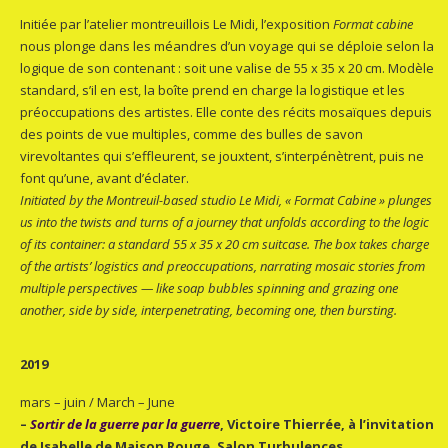
Initiée par l’atelier montreuillois Le Midi, l’exposition
Format cabine
nous plonge dans les méandres d’un voyage qui se déploie selon la
logique de son contenant : soit une valise de 55 x 35 x 20 cm. Modèle
standard, s’il en est, la boîte prend en charge la logistique et les
préoccupations des artistes. Elle conte des récits mosaïques depuis
des points de vue multiples, comme des bulles de savon
virevoltantes qui s’effleurent, se jouxtent, s’interpénètrent, puis ne
font qu’une, avant d’éclater.
Initiated by the Montreuil-based studio Le Midi, « Format Cabine » plunges
us into the twists and turns of a journey that unfolds according to the logic
of its container: a standard 55 x 35 x 20 cm suitcase. The box takes charge
of the artists’ logistics and preoccupations, narrating mosaic stories from
multiple perspectives — like soap bubbles spinning and grazing one
another, side by side, interpenetrating, becoming one, then bursting.
2019
mars – juin / March – June
–
Sortir de la guerre par la guerre
, Victoire Thierrée, à l’invitation
de Isabelle de Maison Rouge, Salon Turbulences.