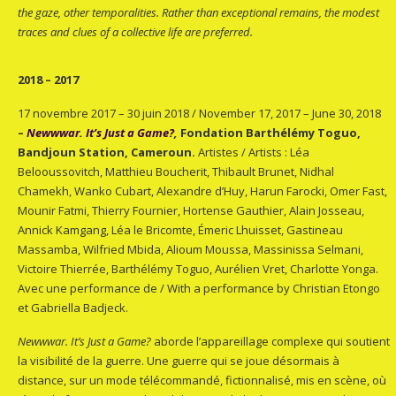
the gaze, other temporalities. Rather than exceptional remains, the modest
traces and clues of a collective life are preferred.
2018 – 2017
17 novembre 2017 – 30 juin 2018 / November 17, 2017 – June 30, 2018
–
Newwwar. It’s Just a Game?
,
Fondation Barthélémy Toguo,
Bandjoun Station, Cameroun.
Artistes / Artists : Léa
Belooussovitch, Matthieu Boucherit, Thibault Brunet, Nidhal
Chamekh, Wanko Cubart, Alexandre d’Huy, Harun Farocki, Omer Fast,
Mounir Fatmi, Thierry Fournier, Hortense Gauthier, Alain Josseau,
Annick Kamgang, Léa le Bricomte, Émeric Lhuisset, Gastineau
Massamba, Wilfried Mbida, Alioum Moussa, Massinissa Selmani,
Victoire Thierrée, Barthélémy Toguo, Aurélien Vret, Charlotte Yonga.
Avec une performance de / With a performance by Christian Etongo
et Gabriella Badjeck.
Newwwar. It’s Just a Game?
aborde l’appareillage complexe qui soutient
la visibilité de la guerre. Une guerre qui se joue désormais à
distance, sur un mode télécommandé, fictionnalisé, mis en scène, où