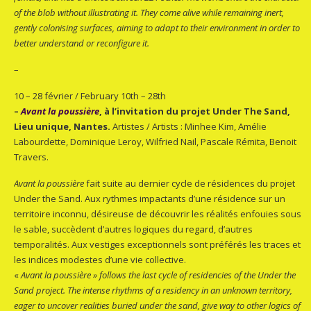
of the blob without illustrating it. They come alive while remaining inert,
gently colonising surfaces, aiming to adapt to their environment in order to
better understand or reconfigure it.
–
10 – 28 février / February 10th – 28th
–
Avant la poussière
, à l’invitation du projet Under The Sand,
Lieu unique, Nantes.
Artistes / Artists : Minhee Kim, Amélie
Labourdette, Dominique Leroy, Wilfried Nail, Pascale Rémita, Benoit
Travers.
Avant la poussière
fait suite au dernier cycle de résidences du projet
Under the Sand. Aux rythmes impactants d’une résidence sur un
territoire inconnu, désireuse de découvrir les réalités enfouies sous
le sable, succèdent d’autres logiques du regard, d’autres
temporalités. Aux vestiges exceptionnels sont préférés les traces et
les indices modestes d’une vie collective.
«
Avant la poussière » follows the last cycle of residencies of the Under the
Sand project. The intense rhythms of a residency in an unknown territory,
eager to uncover realities buried under the sand, give way to other logics of