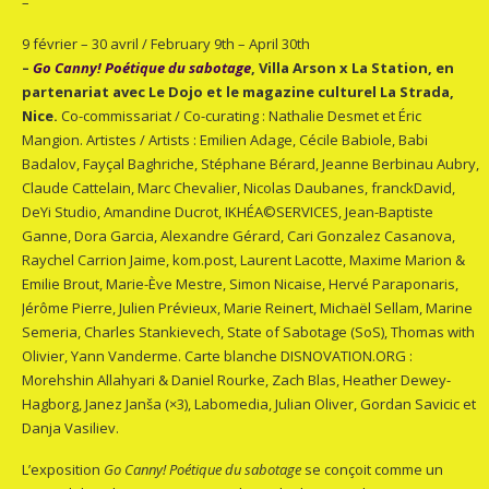
–
9 février – 30 avril / February 9th – April 30th
–
Go Canny! Poétique du sabotage
, Villa Arson x La Station, en
partenariat avec Le Dojo et le magazine culturel La Strada,
Nice.
Co-commissariat / Co-curating : Nathalie Desmet et Éric
Mangion. Artistes / Artists : Emilien Adage, Cécile Babiole, Babi
Badalov, Fayçal Baghriche, Stéphane Bérard, Jeanne Berbinau Aubry,
Claude Cattelain, Marc Chevalier, Nicolas Daubanes, franckDavid,
DeYi Studio, Amandine Ducrot, IKHÉA©SERVICES, Jean-Baptiste
Ganne, Dora Garcia, Alexandre Gérard, Cari Gonzalez Casanova,
Raychel Carrion Jaime, kom.post, Laurent Lacotte, Maxime Marion &
Emilie Brout, Marie-Ève Mestre, Simon Nicaise, Hervé Paraponaris,
Jérôme Pierre, Julien Prévieux, Marie Reinert, Michaël Sellam, Marine
Semeria, Charles Stankievech, State of Sabotage (SoS), Thomas with
Olivier, Yann Vanderme. Carte blanche DISNOVATION.ORG :
Morehshin Allahyari & Daniel Rourke, Zach Blas, Heather Dewey-
Hagborg, Janez Janša (×3), Labomedia, Julian Oliver, Gordan Savicic et
Danja Vasiliev.
L’exposition
Go Canny! Poétique du sabotage
se conçoit comme un