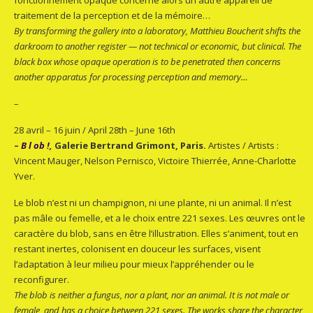
traitement de la perception et de la mémoire…
By transforming the gallery into a laboratory, Matthieu Boucherit shifts the
darkroom to another register — not technical or economic, but clinical. The
black box whose opaque operation is to be penetrated then concerns
another apparatus for processing perception and memory…
–
28 avril – 16 juin / April 28th – June 16th
–
B l ob !
,
Galerie Bertrand Grimont, Paris.
Artistes / Artists :
Vincent Mauger, Nelson Pernisco, Victoire Thierrée, Anne-Charlotte
Yver.
Le blob n’est ni un champignon, ni une plante, ni un animal. Il n’est
pas mâle ou femelle, et a le choix entre 221 sexes. Les œuvres ont le
caractère du blob, sans en être l’illustration. Elles s’animent, tout en
restant inertes, colonisent en douceur les surfaces, visent
l’adaptation à leur milieu pour mieux l’appréhender ou le
reconfigurer.
The blob is neither a fungus, nor a plant, nor an animal. It is not male or
female, and has a choice between 221 sexes. The works share the character