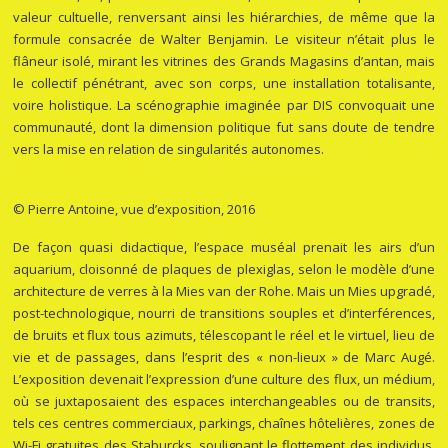
valeur cultuelle, renversant ainsi les hiérarchies, de même que la
formule consacrée de Walter Benjamin. Le visiteur n’était plus le
flâneur isolé, mirant les vitrines des Grands Magasins d’antan, mais
le collectif pénétrant, avec son corps, une installation totalisante,
voire holistique. La scénographie imaginée par DIS convoquait une
communauté
, dont la dimension politique fut sans doute de tendre
vers la mise en relation de singularités autonomes.
© Pierre Antoine, vue d’exposition, 2016
De façon quasi didactique, l’espace muséal prenait les airs d’un
aquarium, cloisonné de plaques de plexiglas, selon le modèle d’une
architecture de verres à la Mies van der Rohe. Mais un Mies upgradé,
post-technologique, nourri de transitions souples et d’interférences,
de bruits et flux tous azimuts, télescopant le réel et le virtuel, lieu de
vie et de passages, dans l’esprit des « non-lieux » de Marc Augé.
L’exposition devenait l’expression d’une culture des flux, un médium,
où se juxtaposaient des espaces interchangeables ou de transits,
tels ces centres commerciaux, parkings, chaînes hôtelières, zones de
Wi-Fi gratuites des Staburcks, soulignant le flottement des individus,