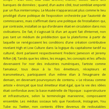
banques de données ; quand, d’un autre côté, tout semblait emporté
par un flux ininterrompu. Le Musée n’apparaissait plus comme le lieu
privilégié d’une politique de l’exposition orchestrée par l’autorité de
commissaires, mais s’affirmait dans une politique de l’installation qui,
par contraste, installait ce qui d’ordinaire était en circulation dans nos
civilisations. De fait, il s’agissait là d’un art ayant fait d’Internet, non
pas tant un médium de prédilection que la plateforme à partir de
laquelle se renégociaient les conditions d’une création contributive
nivelant
High
et
Low Culture
dans la logique du capitalisme tardif ou
culturel, dont parlaient respectivement Frederic Jameson et Jeremy
Rifkin
[
4
]
. Tandis que les idées, les images, les concepts et les affects
devenaient l’or noir des industries numériques, l’artiste comme
l’amateur, tous deux à la fois émetteurs, récepteurs et
transmetteurs, participaient d’un même élan à l’imaginaire de
demain, en devenant pourvoyeurs de contenu. « Le réseau comme
artiste » énonçait que tout émetteur était égal, que la vie des idées
était confondue avec la base matérielle de l’époque : superstructure
et infrastructure, selon la terminologie marxienne, composaient
ensemble. Les médias sociaux tels que Facebook, Instagram, You
Tube ou Twitter, non contents d’être devenus de redoutables