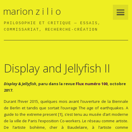
marion z i l i o
PHILOSOPHIE ET CRITIQUE — ESSAIS,
COMMISSARIAT, RECHERCHE-CRÉATION
Display and Jellyfish II
Display & Jellyfish
, paru dans la revue
Flux numéro 100
, octobre
2017.
Durant l’hiver 2015, quelques mois avant l’ouverture de la Biennale
de Berlin et tandis que sortait l’ouvrage
The age of earthquakes. A
guide to the extreme present
[
1
]
, s’est tenu au musée d’art moderne
de la ville de Paris l’exposition
Co-workers. Le réseau comme artiste
.
De l’artiste bohème, cher à Baudelaire, à l’artiste comme