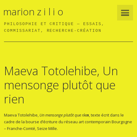
marion z i l i o
PHILOSOPHIE ET CRITIQUE — ESSAIS,
COMMISSARIAT, RECHERCHE-CRÉATION
Maeva Totolehibe, Un
mensonge plutôt que
rien
Maeva Totolehibe,
Un mensonge plutôt que r
i
e
n
, texte écrit dans le
cadre de la bourse d’écriture du réseau art contemporain Bourgogne
– Franche-Comté, Seize Mille.