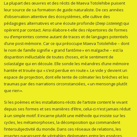
La plupart des œuvres et des récits de Maeva Totolehibe puisent
leur source de sa formation de guide naturaliste. De ces années
d’observation attentive des écosystèmes, elle cultive des
pédagogies alternatives et une écoute profonde (
Deep Listening
) qui
opèrent par contact. Ainsi élabore-t-elle des répertoires de formes
ou d’empreintes comme autant de traces et de langages potentiels
d’une post-mémoire. Car ce qui préoccupe Maeva Totolehibe – dont
le nom de famille signifie « grand fantôme » en malgache – est la
disparition inéluctable de toutes choses, et le sentiment de
solastalgie qui en découle. Elle sonde les méandres d’une mémoire
hantée et trouée qui « s’est perdue en route ». Le vide y devient un
espace de projection, dont elle tente de colmater les brèches et les
traumas par des narrations circonstanciées, « un mensonge plutôt
que rien ».
Si les poèmes et les installations-récits de l’artiste content le vivant
depuis ses formes et ses manières d’être, celui-ci n’est jamais réduit
à un simple motif. Il incarne plutôt une méthode qui insiste sur les
cycles, les métamorphoses, la décomposition qui commandent
l’intersubjectivité du monde. Dans ces réseaux de relations, les
insectes paraissent de véritables diplomates entre les espèces.