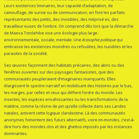
Leurs existences liminaires, leur capacité d’adaptation, de
camouflage, de survie ou de communication, en font les parfaits
représentants des petits, des invisibles, des méprisé·es, des
travailleur·euses de l’ombre. On comprend dès lors que la démarche
de Maeva Totolehibe vise une écologie plus large :
environnementale, sociale, mentale. Une
écosophie politique
qui
embrasse les existences moindres ou refoulées, les nuisibles et les
parasites de la société.
Ses œuvres façonnent des habitats précaires, des abris ou des
fenêtres ouvertes sur des paysages fantaisistes, que des
communautés peupleraient d’imaginaires manquants
.
Elles
élargissent le spectre narratif en mobilisant des histoires par le bas,
les marges, par celles et ceux qui défient l’ordre du monde. Les
insectes, les espèces envahissantes ou les transformations de la
matière, comme la résine de pin qu’elle collecte dans ses Landes
natales, activent cette logique clandestine. Là des communautés
anonymes fomentent des futurs alternatifs, voire im-mondes, c’est-à-
dire hors des mondes clos et des ghettos imposés par les instances
dominantes.