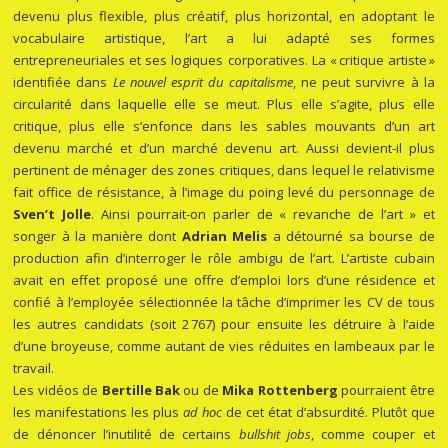
devenu plus flexible, plus créatif, plus horizontal, en adoptant le
vocabulaire artistique, l’art a lui adapté ses formes
entrepreneuriales et ses logiques corporatives. La « critique artiste »
identifiée dans
Le nouvel esprit du capitalisme
, ne peut survivre à la
circularité dans laquelle elle se meut. Plus elle s’agite, plus elle
critique, plus elle s’enfonce dans les sables mouvants d’un art
devenu marché et d’un marché devenu art. Aussi devient-il plus
pertinent de ménager des zones critiques, dans lequel le relativisme
fait office de résistance, à l’image du poing levé du personnage de
Sven’t Jolle
. Ainsi pourrait-on parler de « revanche de l’art » et
songer à la manière dont
Adrian Melis
a détourné sa bourse de
production afin d’interroger le rôle ambigu de l’art. L’artiste cubain
avait en effet proposé une offre d’emploi lors d’une résidence et
confié à l’employée sélectionnée la tâche d’imprimer les CV de tous
les autres candidats (soit 2 767) pour ensuite les détruire à l’aide
d’une broyeuse, comme autant de vies réduites en lambeaux par le
travail.
Les vidéos de
Bertille Bak
ou de
Mika Rottenberg
pourraient être
les manifestations les plus
ad hoc
de cet état d’absurdité. Plutôt que
de dénoncer l’inutilité de certains
bullshit
jobs
, comme couper et