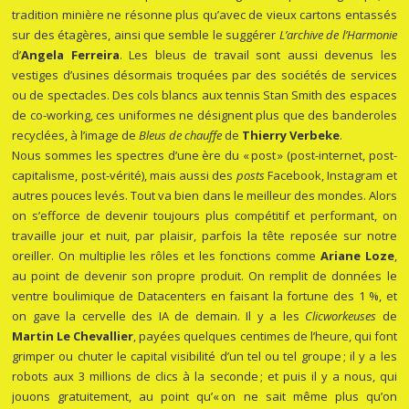
tradition minière ne résonne plus qu’avec de vieux cartons entassés
sur des étagères, ainsi que semble le suggérer
L’archive de l’Harmonie
d’
Angela Ferreira
. Les bleus de travail sont aussi devenus les
vestiges d’usines désormais troquées par des sociétés de services
ou de spectacles. Des cols blancs aux tennis Stan Smith des espaces
de co-working, ces uniformes ne désignent plus que des banderoles
recyclées, à l’image de
Bleus de chauffe
de
Thierry Verbeke
.
Nous sommes les spectres d’une ère du « post » (post-internet, post-
capitalisme, post-vérité), mais aussi des
posts
Facebook, Instagram et
autres pouces levés. Tout va bien dans le meilleur des mondes. Alors
on s’efforce de devenir toujours plus compétitif et performant, on
travaille jour et nuit, par plaisir, parfois la tête reposée sur notre
oreiller. On multiplie les rôles et les fonctions comme
Ariane Loze
,
au point de devenir son propre produit. On remplit de données le
ventre boulimique de Datacenters en faisant la fortune des 1 %, et
on gave la cervelle des IA de demain. Il y a les
Clicworkeuses
de
Martin Le Chevallier
, payées quelques centimes de l’heure, qui font
grimper ou chuter le capital visibilité d’un tel ou tel groupe ; il y a les
robots aux 3 millions de clics à la seconde ; et puis il y a nous, qui
jouons gratuitement, au point qu’« on ne sait même plus qu’on