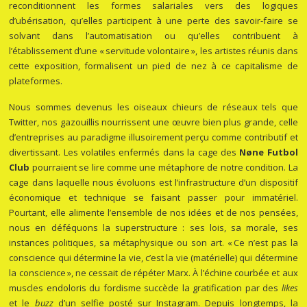
reconditionnent les formes salariales vers des logiques
d’ubérisation, qu’elles participent à une perte des savoir-faire se
solvant dans l’automatisation ou qu’elles contribuent à
l’établissement d’une « servitude volontaire », les artistes réunis dans
cette exposition, formalisent un pied de nez à ce capitalisme de
plateformes.
Nous sommes devenus les oiseaux chieurs de réseaux tels que
Twitter, nos gazouillis nourrissent une œuvre bien plus grande, celle
d’entreprises au paradigme illusoirement perçu comme contributif et
divertissant. Les volatiles enfermés dans la cage des
Nøne Futbol
Club
pourraient se lire comme une métaphore de notre condition. La
cage dans laquelle nous évoluons est l’infrastructure d’un dispositif
économique et technique se faisant passer pour immatériel.
Pourtant, elle alimente l’ensemble de nos idées et de nos pensées,
nous en déféquons la superstructure : ses lois, sa morale, ses
instances politiques, sa métaphysique ou son art. « Ce n’est pas la
conscience qui détermine la vie, c’est la vie (matérielle) qui détermine
la conscience », ne cessait de répéter Marx. À l’échine courbée et aux
muscles endoloris du fordisme succède la gratification par des
likes
et le
buzz
d’un selfie posté sur Instagram. Depuis longtemps, la