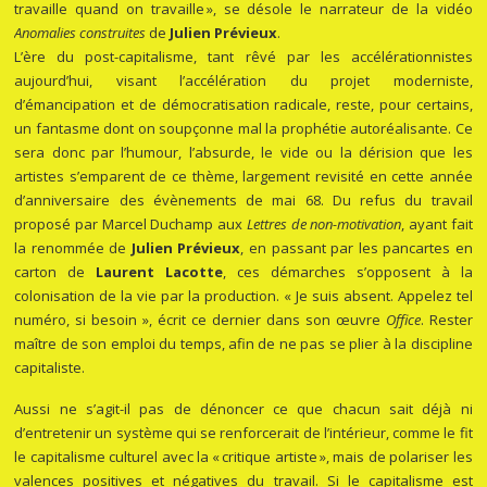
travaille quand on travaille », se désole le narrateur de la vidéo
Anomalies construites
de
Julien Prévieux
.
L’ère du post-capitalisme, tant rêvé par les accélérationnistes
aujourd’hui, visant l’accélération du projet moderniste,
d’émancipation et de démocratisation radicale, reste, pour certains,
un fantasme dont on soupçonne mal la prophétie autoréalisante. Ce
sera donc par l’humour, l’absurde, le vide ou la dérision que les
artistes s’emparent de ce thème, largement revisité en cette année
d’anniversaire des évènements de mai 68. Du refus du travail
proposé par Marcel Duchamp aux
Lettres de non-motivation
, ayant fait
la renommée de
Julien
Prévieux
, en passant par les pancartes en
carton de
Laurent Lacotte
, ces démarches s’opposent à la
colonisation de la vie par la production. « Je suis absent. Appelez tel
numéro, si besoin », écrit ce dernier dans son œuvre
Office
. Rester
maître de son emploi du temps, afin de ne pas se plier à la discipline
capitaliste.
Aussi ne s’agit-il pas de dénoncer ce que chacun sait déjà ni
d’entretenir un système qui se renforcerait de l’intérieur, comme le fit
le capitalisme culturel avec la « critique artiste », mais de polariser les
valences positives et négatives du travail. Si le capitalisme est