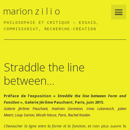
marion z i l i o
PHILOSOPHIE ET CRITIQUE — ESSAIS,
COMMISSARIAT, RECHERCHE-CRÉATION
Straddle the line
between…
Préface de l’exposition «
Straddle the line between Form and
Function
», Galerie Jérôme Pauchant, Paris, juin 2015.
Galerie Jérôme Pauchant
,
Hadrien Gerenton
,
Irina Lotarevich
,
Julien
Meert
,
Loup Sarion
,
Micah Hesse
,
Paris
,
Rachel Koolen
Chevaucher la ligne entre la forme et la fonction
, et non plus suivre le