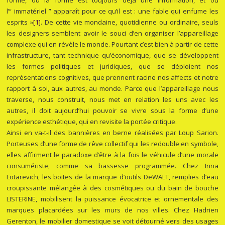
l’“ immatériel ” apparaît pour ce qu’il est : une fable qui enfume les
esprits »
[1]
. De cette vie mondaine, quotidienne ou ordinaire, seuls
les designers semblent avoir le souci d’en organiser l’appareillage
complexe qui en révèle le monde. Pourtant c’est bien à partir de cette
infrastructure, tant technique qu’économique, que se développent
les formes politiques et juridiques, que se déploient nos
représentations cognitives, que prennent racine nos affects et notre
rapport à soi, aux autres, au monde. Parce que l’appareillage nous
traverse, nous construit, nous met en relation les uns avec les
autres, il doit aujourd’hui pouvoir se vivre sous la forme d’une
expérience esthétique, qui en revisite la portée critique.
Ainsi en va-t-il des bannières en berne réalisées par Loup Sarion.
Porteuses d’une forme de rêve collectif qui les redouble en symbole,
elles affirment le paradoxe d’être à la fois le véhicule d’une morale
consumériste, comme sa bassesse programmée. Chez Irina
Lotarevich, les boites de la marque d’outils DeWALT, remplies d’eau
croupissante mélangée à des cosmétiques ou du bain de bouche
LISTERINE, mobilisent la puissance évocatrice et ornementale des
marques placardées sur les murs de nos villes. Chez Hadrien
Gerenton, le mobilier domestique se voit détourné vers des usages