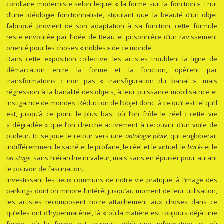
corollaire moderniste selon lequel « la forme suit la fonction ». Fruit
d’une idéologie fonctionnaliste, stipulant que la beauté d’un objet
fabriqué provient de son adaptation à sa fonction, cette formule
reste envoutée par l’idée de Beau et prisonnière d’un ravissement
orienté pour les choses « nobles » de ce monde.
Dans cette exposition collective, les artistes troublent la ligne de
démarcation entre la forme et la fonction, opèrent par
transformations : non pas « transfiguration du banal », mais
régression à la banalité des objets, à leur puissance mobilisatrice et
instigatrice de mondes. Réduction de l’objet donc, à ce qu’il est tel qu’il
est, jusqu’à ce point le plus bas, où l’on frôle le réel : cette vie
« dégradée » que l’on cherche activement à recouvrir d’un voile de
pudeur. Ici se joue le retour vers une
ontologie plate,
qui engloberait
indifféremment le sacré et le profane, le réel et le virtuel, le
back-
et le
on stage
, sans hiérarchie ni valeur, mais sans en épuiser pour autant
le pouvoir de fascination.
Investissant les lieux communs de notre vie pratique, à l’image des
parkings dont on minore l’intérêt jusqu’au moment de leur utilisation,
les artistes recomposent notre attachement aux choses dans ce
qu’elles ont d’hypermatériel, là « où la matière est toujours déjà une
forme, où la forme est toujours déjà une information, et où