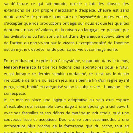
sa déchirure ce qui fait monde, qu’elle a fait des choses des
extensions de son propre narcissisme d’espèce. L’heure est sans
doute arrivée de prendre la mesure de l’
agentivité
de toutes entités,
d’accepter que nos productions ont agis sur nous et que les qualités
dont nous nous prévalons, de la raison au langage, en passant par
les civilisations ou l’art, sont le fruit d’une dynamique écoévolutive et
de l’action du non-vivant sur le vivant. L’exceptionnalité de l’homme
est un mythe d’espèce fondé pour sa survie et son hégémonie.
En reproduisant le cycle d’un écosystème, suspendu dans le temps,
Nelson Pernisco
fait de nos fictions des laboratoires pour le futur.
Aussi, lorsque ce dernier semble condamné, ce n’est pas le destin
inéluctable de la vie qui est en jeu, mais bien la fin d’un règne ayant
perçu, senti, habité et catégorisé selon la subjectivité – humaine – de
son espèce.
Ici se met en place une logique adaptative au sein d’un espace
d’incubation qui ressemble davantage à une décharge à ciel ouvert,
avec ses ferrailles et ses débris de matériaux industriels, qu’à une
couveuse lisse et aseptisée. Des rats se sont accommodés à une
architecture plus proche de la forteresse que du cocon, tout en
reconfigurant le monde extérieur par leurs actions. Des lianes de