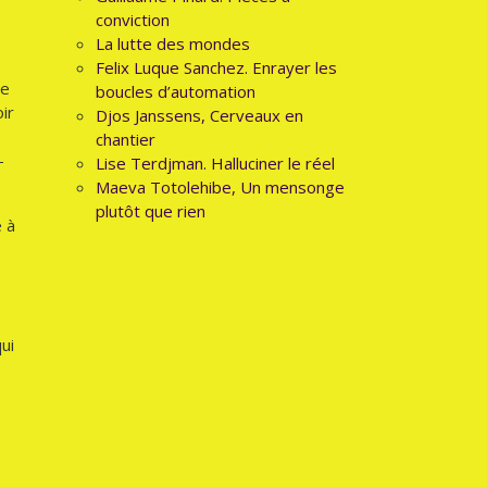
conviction
La lutte des mondes
Felix Luque Sanchez. Enrayer les
le
boucles d’automation
oir
Djos Janssens, Cerveaux en
chantier
-
Lise Terdjman. Halluciner le réel
Maeva Totolehibe, Un mensonge
plutôt que rien
e à
qui