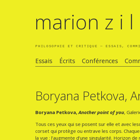
marion z i l 
PHILOSOPHIE ET CRITIQUE — ESSAIS, COMM
Essais
Écrits
Conférences
Comm
Boryana Petkova, A
Boryana Petkova,
Another point of you
, Gale
Tous ces yeux qui se posent sur elle et avec le
corset qui protège ou entrave les corps. Chaque
la vue : l’augmente d’une singularité. Horizon d