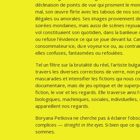
déclinaison de points de vue qui prisment le mond
mal, son œuvre flirte avec les tabous de nos soc
illégales ou amorales. Ses images proviennent d
soirées mondaines, mais aussi de scènes rejouant 
vol constituaient son quotidien, dans la banlieue 
ou refuse l’évidence ce qui se joue devant lui. Ca
consommateur·ice, du·e voyeur·ice ou, au contr
elles confuses, fantasmées ou refoulées.
Tel un filtre sur la brutalité du réel, l’artiste
travers les diverses corrections de verre, non po
mascarades et intensifier les fictions qui nous co
documentaire, mais de jeu optique et de superpos
fiction, le voir et les regards. Elle traverse ai
biologiques, machiniques, sociales, individuelles,
appareillent nos regards.
Boryana Petkova ne cherche pas à éclairer l’obsc
complices —
straight in the eyes
. Si bien que ce 
sommes.