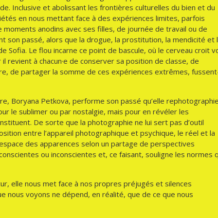
e. Inclusive et abolissant les frontières culturelles du bien et du
iétés en nous mettant face à des expériences limites, parfois
e moments anodins avec ses filles, de journée de travail ou de
son passé, alors que la drogue, la prostitution, la mendicité et 
de Sofia. Le flou incarne ce point de bascule, où le cerveau croit v
r il revient à chacun·e de conserver sa position de classe, de
aire, de partager la somme de ces expériences extrêmes, fussent
 bulgare, Boryana Petkova, performe son passé qu’elle rephotographi
ur le sublimer ou par nostalgie, mais pour en révéler les
nstituent. De sorte que la photographie ne lui sert pas d’outil
ition entre l’appareil photographique et psychique, le réel et la
nsi l’espace des apparences selon un partage de perspectives
 conscientes ou inconscientes et, ce faisant, souligne les normes 
ur, elle nous met face à nos propres préjugés et silences
que nous voyons ne dépend, en réalité, que de ce que nous