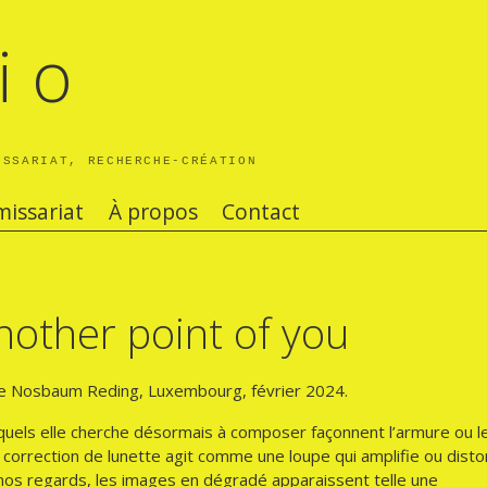
i o
ISSARIAT, RECHERCHE-CRÉATION
issariat
À propos
Contact
nother point of you
rie Nosbaum Reding, Luxembourg, février 2024.
squels elle cherche désormais à composer façonnent l’armure ou l
 correction de lunette agit comme une loupe qui amplifie ou disto
e nos regards, les images en dégradé apparaissent telle une