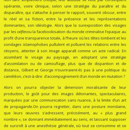
opérante, voire clinique, selon une stratégie du paraître et du
disparaître, qui s’attache à penser le rapport, souvent obscur, entre
le réel et sa fiction, entre la présence et les représentations
dominantes, son idéologie. Alors que la surexposition des visages
par les
selfies
ou la facebookisation du monde criminalise l’opaque au
profit d’une transparence totale, à l’heure où les têtes tombent et les
sondages islamophobes pullulent et polluent les relations entre les
citoyens, attenter à son image apparaît comme un acte radical. En
assimilant le visage au paysage, en adoptant une stratégie
d’assimilation ou de camouflage, plus que de disparition et de
distance, Gilbert et George n’ouvriraient-ils pas à une politique du
caméléon, c’est-à-dire d’accompagnement d’un monde en mutation ?
Alors on pourra objecter la dimension moralisante de leur
production, le goût pour des images détonantes, spectaculaires,
marquées par une communication sans nuance, à la limite d’un art
de propagande.On pourra regretter, dans une posture mondaine,
que leurs œuvres s’adressent, précisément, au « plus grand
nombre », se donnant immédiatement au sens, et laissant supposer
de surcroît à une anesthésie générale, où tout se consomme et se