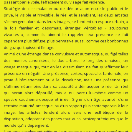
passant par le voile, l’effacement du visage fait violence.
Stratégie de dissimulation ou de démarcation entre le public et le
privé, le visible et l’invisible, le réel et le semblant, les deux artistes
s’immergent alors dans leurs images, se fondent un espace urbain, à
la fois familier et, désormais, étranger. Véritables « sculptures
vivantes », comme ils aiment le rappeler, leur présence se fait
cependant plus diffuse, plus pervasive aussi, comme ces bonbonnes
de gaz qui tapissent l’image.
Animé d’une étrange danse convulsive et automatique, ou figé telles
des momies canonisées, le duo arbore, le long des cimaises, un
visage masqué qui, tout en les dissimulant, ne fait qu’affirmer leur
présence en négatif. Une présence, certes, spectrale, fantomale, en
proie à l’émiettement ou à la dissolution, mais une présence qui
s’affirme néanmoins dans sa capacité à démasquer le réel. Un réel
qui serait alors dépouillé, mis a nu, perçu lui-même comme un
spectre cauchemardesque et irréel. Signe d’un âge avancé, d’une
certaine maturité artistique, ou d’un rapport plus contemporain à leur
image, les artistes tendent alors vers une esthétique de la
disparition, adoptant des poses tout aussi schizophréniques que le
monde qu’ils dépeignent.
Non tant simplement critique, leur attitude se veut par conséquent