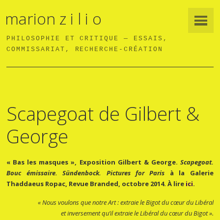
marion z i l i o
PHILOSOPHIE ET CRITIQUE — ESSAIS,
COMMISSARIAT, RECHERCHE-CRÉATION
Scapegoat de Gilbert &
George
« Bas les masques », Exposition Gilbert & George.
Scapegoat.
Bouc émissaire. Sündenbock. Pictures for Paris
à la Galerie
Thaddaeus Ropac, Revue Branded, octobre 2014. À lire
ici
.
« Nous voulons que notre Art : extraie le Bigot du cœur du Libéral
et inversement
qu’il extraie le Libéral du cœur du Bigot ».