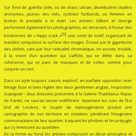
Sur fond de guérilla civile, ou de chaos urbain, déambulent citadins
anonymes, jeunes des cités, cyclistes furibonds, ou femmes en
burkas le portable à la main. Les artistes Gilbert et George
performent également les photographies, en devenant, à l’instar des
[1]
bonbonnes de « hippy crack »
, une sorte de motif, organisant de
manière compulsive la surface des images. Écrasé par le gigantisme
des clichés, saisi par leur radicalité chromatique, on assiste, troublé,
à la vision d’un quotidien qui s’affole, qui se délite dans sa
cohérence, qui se pare de masques et de voiles, comme pour
conjurer un sort.
Dans un style toujours saturé, explosif, en parfaite opposition avec
l’image lisse et bien réglée des deux gentlemen anglais, l’exposition
Scapegoat
—
Bouc émissaire
, présentée à la Galerie Thaddaeus Ropac
de Pantin, ne saurait laisser indifférent. Arpentant les rues de l’Est
End de Londres, le couple de septuagénaires produit une
cartographie de son territoire en mutation, pénétrant l’imaginaire
communautaire de leur quartier, traquant les phobies et les préjugés
qui s’y immiscent au quotidien.
De la forme au fond, les artistes composent un décor anxiogène et