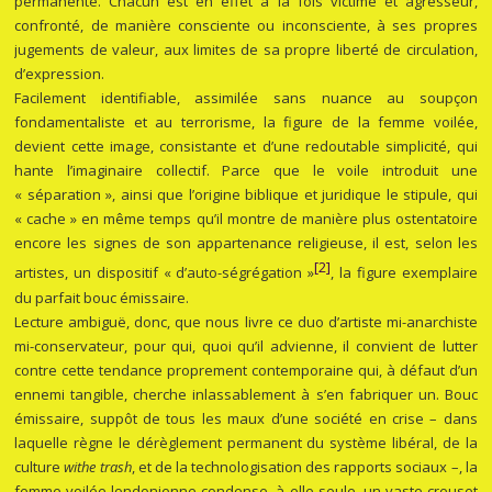
permanente. Chacun est en effet à la fois victime et agresseur,
confronté, de manière consciente ou inconsciente, à ses propres
jugements de valeur, aux limites de sa propre liberté de circulation,
d’expression.
Facilement identifiable, assimilée sans nuance au soupçon
fondamentaliste et au terrorisme, la figure de la femme voilée,
devient cette image, consistante et d’une redoutable simplicité, qui
hante l’imaginaire collectif. Parce que le voile introduit une
« séparation », ainsi que l’origine biblique et juridique le stipule, qui
« cache » en même temps qu’il montre de manière plus ostentatoire
encore les signes de son appartenance religieuse, il est, selon les
[2]
artistes, un dispositif « d’auto-ségrégation »
, la figure exemplaire
du parfait bouc émissaire.
Lecture ambiguë, donc, que nous livre ce duo d’artiste mi-anarchiste
mi-conservateur, pour qui, quoi qu’il advienne, il convient de lutter
contre cette tendance proprement contemporaine qui, à défaut d’un
ennemi tangible, cherche inlassablement à s’en fabriquer un. Bouc
émissaire, suppôt de tous les maux d’une société en crise – dans
laquelle règne le dérèglement permanent du système libéral, de la
culture
withe trash
, et de la technologisation des rapports sociaux –, la
femme voilée londonienne condense, à elle seule, un vaste creuset