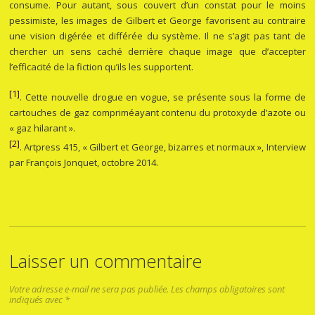
consume. Pour autant, sous couvert d’un constat pour le moins
pessimiste, les images de Gilbert et George favorisent au contraire
une vision digérée et différée du système. Il ne s’agit pas tant de
chercher un sens caché derrière chaque image que d’accepter
l’efficacité de la fiction qu’ils les supportent.
[1]
. Cette nouvelle drogue en vogue, se présente sous la forme de
cartouches de gaz compriméayant contenu du protoxyde d’azote ou
« gaz hilarant ».
[2]
. Artpress 415, « Gilbert et George, bizarres et normaux », Interview
par François Jonquet, octobre 2014.
Laisser un commentaire
Votre adresse e-mail ne sera pas publiée.
Les champs obligatoires sont
indiqués avec
*