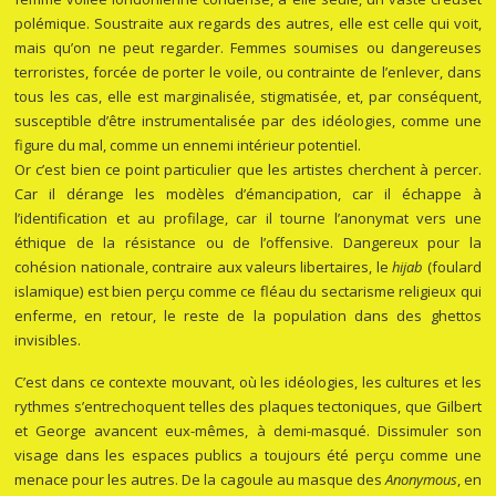
polémique. Soustraite aux regards des autres, elle est celle qui voit,
mais qu’on ne peut regarder. Femmes soumises ou dangereuses
terroristes, forcée de porter le voile, ou contrainte de l’enlever, dans
tous les cas, elle est marginalisée, stigmatisée, et, par conséquent,
susceptible d’être instrumentalisée par des idéologies, comme une
figure du mal, comme un ennemi intérieur potentiel.
Or c’est bien ce point particulier que les artistes cherchent à percer.
Car il dérange les modèles d’émancipation, car il échappe à
l’identification et au profilage, car il tourne l’anonymat vers une
éthique de la résistance ou de l’offensive. Dangereux pour la
cohésion nationale, contraire aux valeurs libertaires, le
hijab
(foulard
islamique) est bien perçu comme ce fléau du sectarisme religieux qui
enferme, en retour, le reste de la population dans des ghettos
invisibles.
C’est dans ce contexte mouvant, où les idéologies, les cultures et les
rythmes s’entrechoquent telles des plaques tectoniques, que Gilbert
et George avancent eux-mêmes, à demi-masqué. Dissimuler son
visage dans les espaces publics a toujours été perçu comme une
menace pour les autres. De la cagoule au masque des
Anonymous
, en