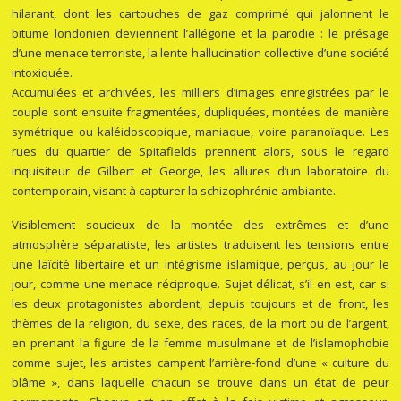
hilarant, dont les cartouches de gaz comprimé qui jalonnent le
bitume londonien deviennent l’allégorie et la parodie : le présage
d’une menace terroriste, la lente hallucination collective d’une société
intoxiquée.
Accumulées et archivées, les milliers d’images enregistrées par le
couple sont ensuite fragmentées, dupliquées, montées de manière
symétrique ou kaléidoscopique, maniaque, voire paranoïaque. Les
rues du quartier de Spitafields prennent alors, sous le regard
inquisiteur de Gilbert et George, les allures d’un laboratoire du
contemporain, visant à capturer la schizophrénie ambiante.
Visiblement soucieux de la montée des extrêmes et d’une
atmosphère séparatiste, les artistes traduisent les tensions entre
une laïcité libertaire et un intégrisme islamique, perçus, au jour le
jour, comme une menace réciproque. Sujet délicat, s’il en est, car si
les deux protagonistes abordent, depuis toujours et de front, les
thèmes de la religion, du sexe, des races, de la mort ou de l’argent,
en prenant la figure de la femme musulmane et de l’islamophobie
comme sujet, les artistes campent l’arrière-fond d’une « culture du
blâme », dans laquelle chacun se trouve dans un état de peur