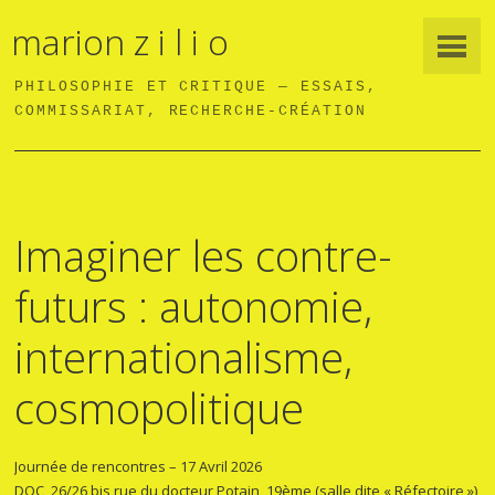
marion z i l i o
PHILOSOPHIE ET CRITIQUE — ESSAIS,
COMMISSARIAT, RECHERCHE-CRÉATION
Imaginer les contre-
futurs : autonomie,
internationalisme,
cosmopolitique
Journée de rencontres – 17 Avril 2026
DOC, 26/26 bis rue du docteur Potain, 19ème (salle dite « Réfectoire »)