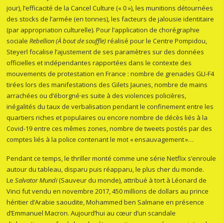
jour), l’efficacité de la Cancel Culture (« 0 »), les munitions détournées
des stocks de l’armée (en tonnes), les facteurs de jalousie identitaire
(par appropriation culturelle). Pour l’application de chorégraphie
sociale
Rebellion (À bout de souffle)
réalisé pour le Centre Pompidou,
Steyerl focalise l’ajustement de ses paramètres sur des données
officielles et indépendantes rapportées dans le contexte des
mouvements de protestation en France : nombre de grenades GLI-F4
tirées lors des manifestations des Gilets Jaunes, nombre de mains
arrachées ou d’éborgné·es suite à des violences policières,
inégalités du taux de verbalisation pendant le confinement entre les
quartiers riches et populaires ou encore nombre de décès liés à la
Covid-19 entre ces mêmes zones, nombre de tweets postés par des
comptes liés à la police contenant le mot « ensauvagement »…
Pendant ce temps, le thriller monté comme une série Netflix s’enroule
autour du tableau, disparu puis réapparu, le plus cher du monde.
Le
Salvator Mundi
(Sauveur du monde), attribué à tort à Léonard de
Vinci fut vendu en novembre 2017, 450 millions de dollars au prince
héritier d’Arabie saoudite, Mohammed ben Salmane en présence
d’Emmanuel Macron. Aujourd’hui au cœur d’un scandale