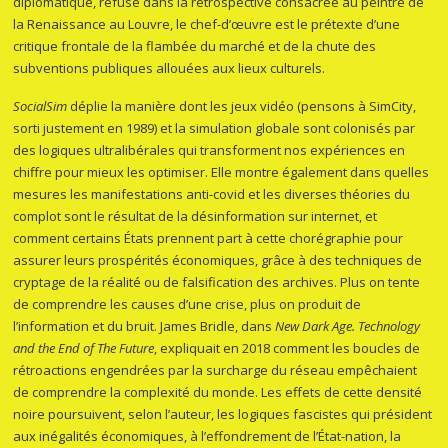
diplomatique, refusé dans la rétrospective consacrée au peintre de
la Renaissance au Louvre, le chef-d’œuvre est le prétexte d’une
critique frontale de la flambée du marché et de la chute des
subventions publiques allouées aux lieux culturels.
SocialSim
déplie la manière dont les jeux vidéo (pensons à SimCity,
sorti justement en 1989) et la simulation globale sont colonisés par
des logiques ultralibérales qui transforment nos expériences en
chiffre pour mieux les optimiser. Elle montre également dans quelles
mesures les manifestations anti-covid et les diverses théories du
complot sont le résultat de la désinformation sur internet, et
comment certains États prennent part à cette chorégraphie pour
assurer leurs prospérités économiques, grâce à des techniques de
cryptage de la réalité ou de falsification des archives. Plus on tente
de comprendre les causes d’une crise, plus on produit de
l’information et du bruit. James Bridle, dans
New Dark Age. Technology
and the End of The Future
, expliquait en 2018 comment les boucles de
rétroactions engendrées par la surcharge du réseau empêchaient
de comprendre la complexité du monde. Les effets de cette densité
noire poursuivent, selon l’auteur, les logiques fascistes qui président
aux inégalités économiques, à l’effondrement de l’État-nation, la