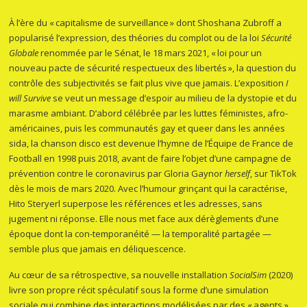
À l’ère du « capitalisme de surveillance » dont Shoshana Zubroff a
popularisé l’expression, des théories du complot ou de la loi
Sécurité
Globale
renommée par le Sénat, le 18 mars 2021, « loi pour un
nouveau pacte de sécurité respectueux des libertés », la question du
contrôle des subjectivités se fait plus vive que jamais. L’exposition
I
will Survive
se veut un message d’espoir au milieu de la dystopie et du
marasme ambiant. D’abord célébrée par les luttes féministes, afro-
américaines, puis les communautés gay et queer dans les années
sida, la chanson disco est devenue l’hymne de l’Équipe de France de
Football en 1998 puis 2018, avant de faire l’objet d’une campagne de
prévention contre le coronavirus par Gloria Gaynor
herself
, sur TikTok
dès le mois de mars 2020. Avec l’humour grinçant qui la caractérise,
Hito Steryerl superpose les références et les adresses, sans
jugement ni réponse. Elle nous met face aux dérèglements d’une
époque dont la con-temporanéité — la temporalité partagée —
semble plus que jamais en déliquescence.
Au cœur de sa rétrospective, sa nouvelle installation
SocialSim
(2020)
livre son propre récit spéculatif sous la forme d’une simulation
sociale qui combine des interactions modélisées par des « agents »