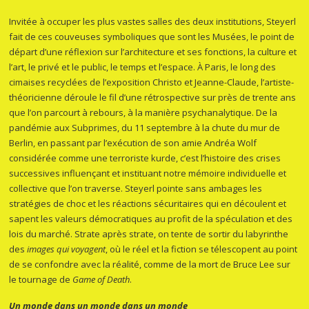
Invitée à occuper les plus vastes salles des deux institutions, Steyerl
fait de ces couveuses symboliques que sont les Musées, le point de
départ d’une réflexion sur l’architecture et ses fonctions, la culture et
l’art, le privé et le public, le temps et l’espace. À Paris, le long des
cimaises recyclées de l’exposition Christo et Jeanne-Claude, l’artiste-
théoricienne déroule le fil d’une rétrospective sur près de trente ans
que l’on parcourt à rebours, à la manière psychanalytique. De la
pandémie aux Subprimes, du 11 septembre à la chute du mur de
Berlin, en passant par l’exécution de son amie Andréa Wolf
considérée comme une terroriste kurde, c’est l’histoire des crises
successives influençant et instituant notre mémoire individuelle et
collective que l’on traverse. Steyerl pointe sans ambages les
stratégies de choc et les réactions sécuritaires qui en découlent et
sapent les valeurs démocratiques au profit de la spéculation et des
lois du marché. Strate après strate, on tente de sortir du labyrinthe
des
images qui voyagent
, où le réel et la fiction se télescopent au point
de se confondre avec la réalité, comme de la mort de Bruce Lee sur
le tournage de
Game of Death
.
Un monde dans un monde dans un monde