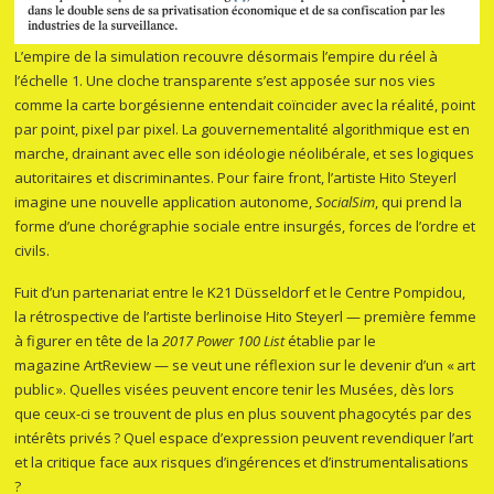
L’empire de la simulation recouvre désormais l’empire du réel à
l’échelle 1. Une cloche transparente s’est apposée sur nos vies
comme la carte borgésienne entendait coïncider avec la réalité, point
par point, pixel par pixel. La gouvernementalité algorithmique est en
marche, drainant avec elle son idéologie néolibérale, et ses logiques
autoritaires et discriminantes. Pour faire front, l’artiste Hito Steyerl
imagine une nouvelle application autonome,
SocialSim
, qui prend la
forme d’une chorégraphie sociale entre insurgés, forces de l’ordre et
civils.
Fuit d’un partenariat entre le K21 Düsseldorf et le Centre Pompidou,
la rétrospective de l’artiste berlinoise Hito Steyerl — première femme
à figurer en tête de la
2017 Power 100 List
établie par le
magazine ArtReview — se veut une réflexion sur le devenir d’un « art
public ». Quelles visées peuvent encore tenir les Musées, dès lors
que ceux-ci se trouvent de plus en plus souvent phagocytés par des
intérêts privés ? Quel espace d’expression peuvent revendiquer l’art
et la critique face aux risques d’ingérences et d’instrumentalisations
?