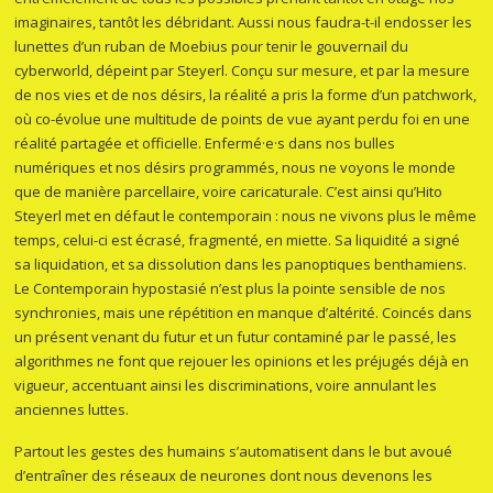
imaginaires, tantôt les débridant. Aussi nous faudra-t-il endosser les
lunettes d’un ruban de Moebius pour tenir le gouvernail du
cyberworld, dépeint par Steyerl. Conçu sur mesure, et par la mesure
de nos vies et de nos désirs, la réalité a pris la forme d’un patchwork,
où co-évolue une multitude de points de vue ayant perdu foi en une
réalité partagée et officielle. Enfermé·e·s dans nos bulles
numériques et nos désirs programmés, nous ne voyons le monde
que de manière parcellaire, voire caricaturale. C’est ainsi qu’Hito
Steyerl met en défaut le contemporain : nous ne vivons plus le même
temps, celui-ci est écrasé, fragmenté, en miette. Sa liquidité a signé
sa liquidation, et sa dissolution dans les panoptiques benthamiens.
Le Contemporain hypostasié n’est plus la pointe sensible de nos
synchronies, mais une répétition en manque d’altérité. Coincés dans
un présent venant du futur et un futur contaminé par le passé, les
algorithmes ne font que rejouer les opinions et les préjugés déjà en
vigueur, accentuant ainsi les discriminations, voire annulant les
anciennes luttes.
Partout les gestes des humains s’automatisent dans le but avoué
d’entraîner des réseaux de neurones dont nous devenons les