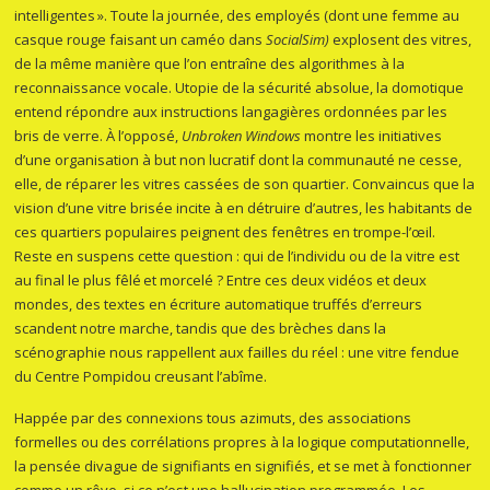
intelligentes ». Toute la journée, des employés (dont une femme au
casque rouge faisant un caméo dans
SocialSim)
explosent des vitres,
de la même manière que l’on entraîne des algorithmes à la
reconnaissance vocale. Utopie de la sécurité absolue, la domotique
entend répondre aux instructions langagières ordonnées par les
bris de verre. À l’opposé,
Unbroken Windows
montre les initiatives
d’une organisation à but non lucratif dont la communauté ne cesse,
elle, de réparer les vitres cassées de son quartier. Convaincus que la
vision d’une vitre brisée incite à en détruire d’autres, les habitants de
ces quartiers populaires peignent des fenêtres en trompe-l’œil.
Reste en suspens cette question : qui de l’individu ou de la vitre est
au final le plus fêlé et morcelé ? Entre ces deux vidéos et deux
mondes, des textes en écriture automatique truffés d’erreurs
scandent notre marche, tandis que des brèches dans la
scénographie nous rappellent aux failles du réel : une vitre fendue
du Centre Pompidou creusant l’abîme.
Happée par des connexions tous azimuts, des associations
formelles ou des corrélations propres à la logique computationnelle,
la pensée divague de signifiants en signifiés, et se met à fonctionner