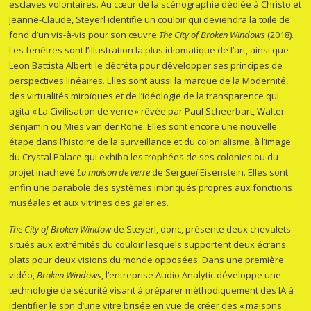
esclaves volontaires. Au cœur de la scénographie dédiée à Christo et
Jeanne-Claude, Steyerl identifie un couloir qui deviendra la toile de
fond d’un vis-à-vis pour son œuvre
The City of Broken Windows
(2018).
Les fenêtres sont l’illustration la plus idiomatique de l’art, ainsi que
Leon Battista Alberti le décréta pour développer ses principes de
perspectives linéaires. Elles sont aussi la marque de la Modernité,
des virtualités miroïques et de l’idéologie de la transparence qui
agita « La Civilisation de verre » rêvée par Paul Scheerbart, Walter
Benjamin ou Mies van der Rohe. Elles sont encore une nouvelle
étape dans l’histoire de la surveillance et du colonialisme, à l’image
du Crystal Palace qui exhiba les trophées de ses colonies ou du
projet inachevé
La maison de verre
de Sergueï Eisenstein. Elles sont
enfin une parabole des systèmes imbriqués propres aux fonctions
muséales et aux vitrines des galeries.
The City of Broken Window
de Steyerl, donc, présente deux chevalets
situés aux extrémités du couloir lesquels supportent deux écrans
plats pour deux visions du monde opposées. Dans une première
vidéo,
Broken Windows
, l’entreprise Audio Analytic développe une
technologie de sécurité visant à préparer méthodiquement des IA à
identifier le son d’une vitre brisée en vue de créer des « maisons