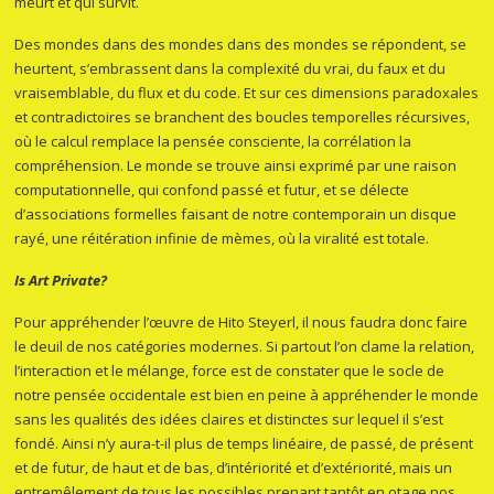
meurt et qui survit.
Des mondes dans des mondes dans des mondes se répondent, se
heurtent, s’embrassent dans la complexité du vrai, du faux et du
vraisemblable, du flux et du code. Et sur ces dimensions paradoxales
et contradictoires se branchent des boucles temporelles récursives,
où le calcul remplace la pensée consciente, la corrélation la
compréhension. Le monde se trouve ainsi exprimé par une raison
computationnelle, qui confond passé et futur, et se délecte
d’associations formelles faisant de notre contemporain un disque
rayé, une réitération infinie de mèmes, où la viralité est totale.
Is Art Private?
Pour appréhender l’œuvre de Hito Steyerl, il nous faudra donc faire
le deuil de nos catégories modernes. Si partout l’on clame la relation,
l’interaction et le mélange, force est de constater que le socle de
notre pensée occidentale est bien en peine à appréhender le monde
sans les qualités des idées claires et distinctes sur lequel il s’est
fondé. Ainsi n’y aura-t-il plus de temps linéaire, de passé, de présent
et de futur, de haut et de bas, d’intériorité et d’extériorité, mais un
entremêlement de tous les possibles prenant tantôt en otage nos