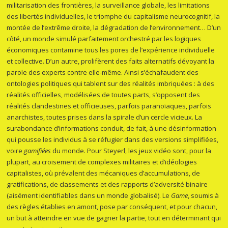
militarisation des frontières, la surveillance globale, les limitations
des libertés individuelles, le triomphe du capitalisme neurocognitif, la
montée de l’extrême droite, la dégradation de l’environnement… D’un
côté, un monde simulé parfaitement orchestré par les logiques
économiques contamine tous les pores de l’expérience individuelle
et collective. D’un autre, prolifèrent des faits alternatifs dévoyant la
parole des experts contre elle-même. Ainsi s’échafaudent des
ontologies politiques qui tablent sur des réalités imbriquées : à des
réalités officielles, modélisées de toutes parts, s’opposent des
réalités clandestines et officieuses, parfois paranoïaques, parfois
anarchistes, toutes prises dans la spirale d’un cercle vicieux. La
surabondance d’informations conduit, de fait, à une désinformation
qui pousse les individus à se réfugier dans des versions simplifiées,
voire
gamifiées
du monde. Pour Steyerl, les jeux vidéo sont, pour la
plupart, au croisement de complexes militaires et d’idéologies
capitalistes, où prévalent des mécaniques d’accumulations, de
gratifications, de classements et des rapports d’adversité binaire
(aisément identifiables dans un monde globalisé). Le
Game
, soumis à
des règles établies en amont, pose par conséquent, et pour chacun,
un but à atteindre
en vue de gagner la partie, tout en déterminant qui