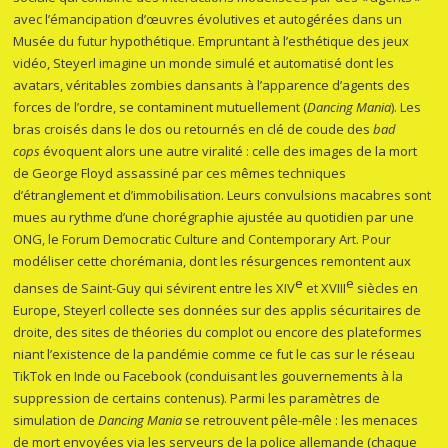
avec l’émancipation d’œuvres évolutives et autogérées dans un
Musée du futur hypothétique. Empruntant à l’esthétique des jeux
vidéo, Steyerl imagine un monde simulé et automatisé dont les
avatars, véritables zombies dansants à l’apparence d’agents des
forces de l’ordre, se contaminent mutuellement (
Dancing Mania
). Les
bras croisés dans le dos ou retournés en clé de coude des
bad
cops
évoquent alors une autre viralité : celle des images de la mort
de George Floyd assassiné par ces mêmes techniques
d’étranglement et d’immobilisation. Leurs convulsions macabres sont
mues au rythme d’une chorégraphie ajustée au quotidien par une
ONG, le Forum Democratic Culture and Contemporary Art. Pour
modéliser cette chorémania, dont les résurgences remontent aux
e
e
danses de Saint-Guy qui sévirent entre les XIV
et XVIII
siècles en
Europe, Steyerl collecte ses données sur des applis sécuritaires de
droite, des sites de théories du complot ou encore des plateformes
niant l’existence de la pandémie comme ce fut le cas sur le réseau
TikTok en Inde ou Facebook (conduisant les gouvernements à la
suppression de certains contenus). Parmi les paramètres de
simulation de
Dancing Mania
se retrouvent pêle-mêle : les menaces
de mort envoyées via les serveurs de la police allemande (chaque