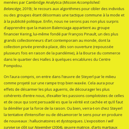
menées par Cambridge Analytica (
Mission Accomplished:
Belanciège,
2019) ; le recours aux algorithmes pour cibler des individus
ou des groupes étant désormais une tactique commune à la mode et
à la publicité politique. Enfin, nous ne serons pas non plus surpris
d’apprendre que la maison Balenciaga appartient au groupe
financier Kering, lui-même fondé par François Pinault, un des plus
grands collectionneurs d’art contemporain au monde, dont la
collection privée prendra place, dès son ouverture (repoussée
plusieurs fois en raison de la pandémie), à la Bourse du commerce
dans le quartier des Halles à quelques encablures du Centre
Pompidou.
On l’aura compris, on entre dans l’œuvre de Steyerl par le milieu
comme projeté sur une rampe trop bien waxée. Cela aura pour
effets de désarmer les plus aguerris, de décourager les plus
cohérents d’entre nous, d’exalter les passions complotistes de celles
et de ceux qui sont persuadé·es que la vérité est cachée et qu’il faut
la démêler par la force de la raison. Ou bien, verra-t-on chez Steyerl
la tentative d’intensifier ou de désamorcer le sens pour en produire
de nouveaux : hallucinatoires et dystopiques. L’exposition
I will
survive
se clôt sur
November
(2004), œuvre matrice, d’arts martiaux