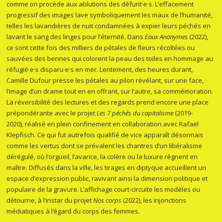
comme on procède aux ablutions des défunt·e·s. L’effacement
progressif des images lave symboliquement les maux de l’humanité,
telles les lavandières de nuit condamnées à expier leurs péchés en
lavant le sang des linges pour l’éternité. Dans
Eaux Anonymes
(2022),
ce sont cette fois des milliers de pétales de fleurs récoltées ou
sauvées des bennes qui colorent la peau des toiles en hommage au
réfugié·e·s disparu·e·s en mer. Lentement, des heures durant,
Camille Dufour presse les pétales au pilon révélant, sur une face,
l’image d’un drame tout en en offrant, sur l’autre, sa commémoration.
La réversibilité des lectures et des regards prend encore une place
prépondérante avec le projet
Les 7 péchés du capitalisme
(2019-
2020),
réalisé en plein confinement en collaboration avec Rafaël
Klepfisch. Ce qui fut autrefois qualifié de vice apparaît désormais
comme les vertus dont se prévalent les chantres d’un libéralisme
dérégulé, où l’orgueil, l’avarice, la colère ou la luxure règnent en
maître. Diffusés dans la ville, les tirages en diptyque accueillent un
espace d’expression public, ravivant ainsi la dimension politique et
populaire de la gravure. L’affichage court-circuite les modèles ou
détourne, à l’instar du projet
Nos corps
(2022), les injonctions
médiatiques à l’égard du corps des femmes.