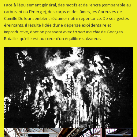
Face à l’épuisement général, des motifs et de l’encre (comparable au
carburant ou l’énergie), des corps et des âmes, les épreuves de
Camille Dufour semblent réclamer notre repentance. De ses gestes
éreintants, il résulte l’idée d’une dépense excédentaire et
improductive, dont on pressent avec
La part maudite
de Georges
Bataille, qu’elle est au cœur d’un équilibre salvateur.