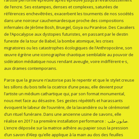
de l’encre. Ses estampes, denses et complexes, saturées de
références enchevêtrées, exacerbent les tourments de nos sociétés
dans une noirceur cauchemardesque proche des compositions
infernales de Jérôme Bosh, Bruegel, Goya ou Piranèse. Des Cavaliers
de l’Apocalypse aux dystopies futuristes, en passant par le destin
funeste de la tour de Babel, la bombe atomique, les crises
migratoires ou les catastrophes écologiques de l’Anthropocène, son
œuvre égrène une iconographie chaotique semblable au pouvoir de
sidération médiatique nous rendant aveugle, voire indifférent·e·s,
aux drames contemporains.
Parce que la gravure n’autorise pas le repentir et que le stylet creuse
les sillons du bois telle la cicatrice d’une peau, elle devient pour
l’artiste un médium cathartique qui, par son format monumental,
nous met face au désastre. Ses gestes répétitifs et harassants
évoquent le labeur de l’ouvrière, de la lavandière ou le cérémoniel
d’un rituel funéraire. Dans une ancienne usine de savons, elle
réalise en 2017 sa première installation performance : صابون حلب.
L’encre déposée sur la matrice adhère au papier sous la pression
d’un savon d’Alep qu’elle applique à la main au dos des feuilles