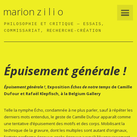
marion z i l i o
PHILOSOPHIE ET CRITIQUE — ESSAIS,
COMMISSARIAT, RECHERCHE-CRÉATION
Épuisement générale !
Épuisement générale !
, Exposition
Échos de notre temps
de Camille
Dufour et Rafaël Klepfisch, à la Belgium Gallery
Telle la nymphe Écho, condamnée à ne plus parler, sauf à répéter les
derniers mots entendus, le geste de Camille Dufour apparaît comme
une tentative d’épuisement des motifs et des corps. Mobilisant la
technique de la gravure, dont les multiples sont autant d’originaux,
l’artiste performe épreuve après épreuve jusqu’à l’évanouissement