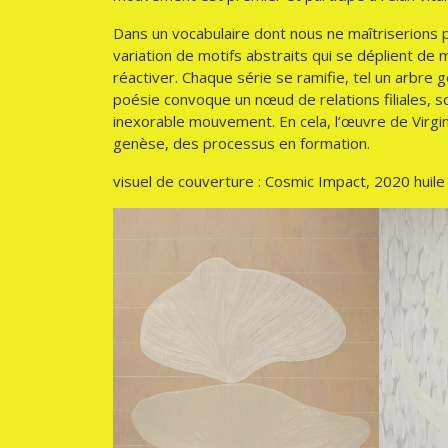
Dans un vocabulaire dont nous ne maîtriserions pa
variation de motifs abstraits qui se déplient de 
réactiver. Chaque série se ramifie, tel un arbre g
poésie convoque un nœud de relations filiales, s
inexorable mouvement. En cela, l’œuvre de Virgi
genèse, des processus en formation.
visuel de couverture : Cosmic Impact, 2020 huile