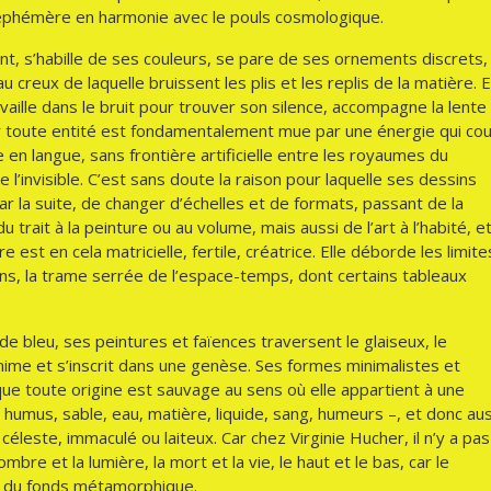
n éphémère en harmonie avec le pouls cosmologique.
t, s’habille de ses couleurs, se pare de ses ornements discrets,
 creux de laquelle bruissent les plis et les replis de la matière. E
ravaille dans le bruit pour trouver son silence, accompagne la lente
 toute entité est fondamentalement mue par une énergie qui cou
en langue, sans frontière artificielle entre les royaumes du
de l’invisible. C’est sans doute la raison pour laquelle ses dessins
 la suite, de changer d’échelles et de formats, passant de la
trait à la peinture ou au volume, mais aussi de l’art à l’habité, e
est en cela matricielle, fertile, créatrice. Elle déborde les limite
ns, la trame serrée de l’espace-temps, dont certains tableaux
e bleu, ses peintures et faïences traversent le glaiseux, le
’anime et s’inscrit dans une genèse. Ses formes minimalistes et
ue toute origine est sauvage au sens où elle appartient à une
 humus, sable, eau, matière, liquide, sang, humeurs –, et donc aus
 céleste, immaculé ou laiteux. Car chez Virginie Hucher, il n’y a pas
bre et la lumière, la mort et la vie, le haut et le bas, car le
al du fonds métamorphique.