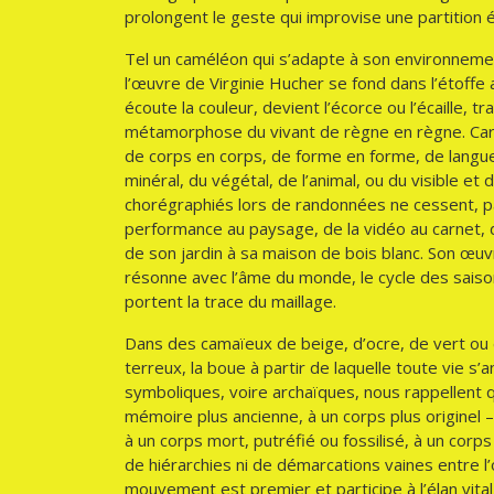
prolongent le geste qui improvise une partitio
Tel un caméléon qui s’adapte à son environnemen
l’œuvre de Virginie Hucher se fond dans l’étoffe au
écoute la couleur, devient l’écorce ou l’écaille, t
métamorphose du vivant de règne en règne. Car
de corps en corps, de forme en forme, de langue 
minéral, du végétal, de l’animal, ou du visible et 
chorégraphiés lors de randonnées ne cessent, par
performance au paysage, de la vidéo au carnet, du 
de son jardin à sa maison de bois blanc. Son œuvre 
résonne avec l’âme du monde, le cycle des saiso
portent la trace du maillage.
Dans des camaïeux de beige, d’ocre, de vert ou d
terreux, la boue à partir de laquelle toute vie s
symboliques, voire archaïques, nous rappellent q
mémoire plus ancienne, à un corps plus originel –
à un corps mort, putréfié ou fossilisé, à un corps
de hiérarchies ni de démarcations vaines entre l’om
mouvement est premier et participe à l’élan vit