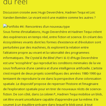
du réel
Discussion croisée avec Hugo Deverchère, Hadrien Tequi et Loïc
Vanden Bemden. Le vivant est-il une matière comme les autres ?
Sous forme d’installations, Hugo Deverchère et Hadrien Tequi créent
des expériences en temps réel, entre fiction et science. En créant des
écosystèmes vivants dont les formes d’existence et d’évolution sont
perturbées par des machines, ils explorent la relation entre
l’aléatoire propre au vivant et la rationalité des programmes
informatiques.
The Crystal & the Blind (Part I & II)
d’Hugo Deverchère
est une “ecosphère” qui reproduit les conditions minimales de la vie
sous l’influence d’une caméra et d’une intelligence artificielle. L’artiste
s’est inspiré de deux projets scientifiques des années 1980-1990 qui
tentaient de reproduire la vie dans la perspective d’une colonisation
spatiale. Le dispositif propose de repenser l’histoire et l’imaginaire
de l’exploration spatiale pour en tirer de nouveaux récits de science-
fiction. De son côté, dans
La colonie P.
, Hadrien Tequi mobilise un blob,
cet être vivant unicellulaire capable d’apprendre par lui-même. Il le
soumet à un équilibre précaire dans lequel le blob peut, à tout